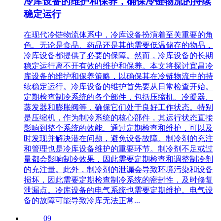
冷库设备的维护和保养，确保冷链物流的持续
稳定运行
在现代冷链物流体系中，冷库设备扮演着至关重要的角
色。无论是食品、药品还是其他需要低温储存的物品，
冷库设备都提供了必要的保障。然而，冷库设备的长期
稳定运行离不开有效的维护和保养。本文将探讨宜昌冷
库设备的维护和保养策略，以确保其在冷链物流中的持
续稳定运行。冷库设备的维护首先要从日常检查开始。
定期检查制冷系统的各个部件，包括压缩机、冷凝器、
蒸发器和膨胀阀等，确保它们处于良好工作状态。特别
是压缩机，作为制冷系统的核心部件，其运行状态直接
影响到整个系统的效能。通过定期检查和维护，可以及
时发现并解决潜在问题，避免设备故障。制冷剂的充注
和管理也是冷库设备维护的重要环节。制冷剂不足或过
量都会影响制冷效果，因此需要定期检查和调整制冷剂
的充注量。此外，制冷剂的泄漏会导致环境污染和设备
损坏，因此需要定期检查制冷系统的密封性，及时修复
泄漏点。冷库设备的电气系统也需要定期维护。电气设
备的故障可能导致冷库无法正常...
09