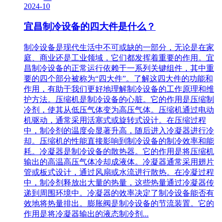
2024-10
宜昌制冷设备的四大件是什么？
制冷设备是现代生活中不可或缺的一部分，无论是在家
庭、商业还是工业领域，它们都发挥着重要的作用。宜
昌制冷设备的正常运行依赖于一系列关键组件，其中重
要的四个部分被称为“四大件”。了解这四大件的功能和
作用，有助于我们更好地理解制冷设备的工作原理和维
护方法。压缩机是制冷设备的心脏。它的作用是压缩制
冷剂，使其从低压气体变为高压气体。压缩机通过电动
机驱动，通常采用活塞式或旋转式设计。在压缩过程
中，制冷剂的温度会显著升高，随后进入冷凝器进行冷
却。压缩机的性能直接影响到制冷设备的制冷效率和能
耗。冷凝器是制冷设备的散热器。它的作用是将压缩机
输出的高温高压气体冷却成液体。冷凝器通常采用翅片
管或板式设计，通过风扇或水流进行散热。在冷凝过程
中，制冷剂释放出大量的热量，这些热量通过冷凝器传
递到周围环境中。冷凝器的效率决定了制冷设备能否有
效地将热量排出。膨胀阀是制冷设备的节流装置。它的
作用是将冷凝器输出的液态制冷剂...