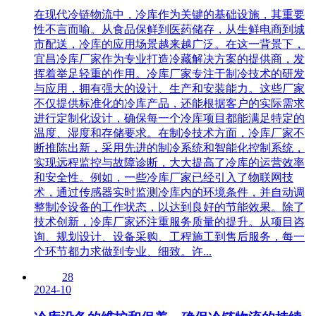
在现代冷链物流中，冷库作为关键的基础设施，其重要
性不言而喻。从食品保鲜到医药储存，从生鲜电商到城
市配送，冷库的应用场景越来越广泛。在这一背景下，
宜昌冷库厂家作为专业打造冷藏解决方案的提供商，发
挥着举足轻重的作用。冷库厂家专注于制冷技术的研发
与应用，拥有强大的设计、生产和安装能力。这些厂家
不仅提供标准化的冷库产品，还能根据客户的实际需求
进行定制化设计，确保每一个冷库项目都能满足特定的
温度、湿度和存储要求。在制冷技术方面，冷库厂家不
断推陈出新，采用先进的制冷系统和智能化控制系统，
实现远程监控与故障诊断，大大提高了冷库的运营效率
和安全性。例如，一些冷库厂家已经引入了物联网技
术，通过传感器实时监测冷库内的环境条件，并自动调
整制冷设备的工作状态，以达到良好的节能效果。除了
技术创新，冷库厂家还注重服务质量的提升。从项目咨
询、规划设计、设备采购、工程施工到售后服务，每一
个环节都力求做到专业、细致。许...
28
2024-10