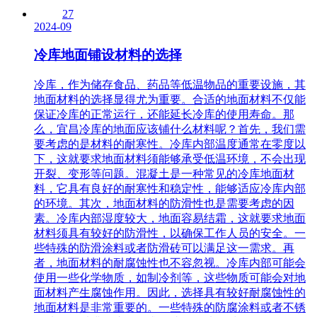
27
2024-09
冷库地面铺设材料的选择
冷库，作为储存食品、药品等低温物品的重要设施，其
地面材料的选择显得尤为重要。合适的地面材料不仅能
保证冷库的正常运行，还能延长冷库的使用寿命。那
么，宜昌冷库的地面应该铺什么材料呢？首先，我们需
要考虑的是材料的耐寒性。冷库内部温度通常在零度以
下，这就要求地面材料须能够承受低温环境，不会出现
开裂、变形等问题。混凝土是一种常见的冷库地面材
料，它具有良好的耐寒性和稳定性，能够适应冷库内部
的环境。其次，地面材料的防滑性也是需要考虑的因
素。冷库内部湿度较大，地面容易结霜，这就要求地面
材料须具有较好的防滑性，以确保工作人员的安全。一
些特殊的防滑涂料或者防滑砖可以满足这一需求。再
者，地面材料的耐腐蚀性也不容忽视。冷库内部可能会
使用一些化学物质，如制冷剂等，这些物质可能会对地
面材料产生腐蚀作用。因此，选择具有较好耐腐蚀性的
地面材料是非常重要的。一些特殊的防腐涂料或者不锈