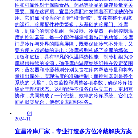
性和可靠性对于保障食品、药品等物品的储存质量至关
重要。而在这背后，宜昌冷库配件发挥着不可或缺的作
用。它们如同冷库的“血管”和“骨骼”，支撑着整个系统
的运行。冷库配件种类繁多，从基础的冷库门、冷库
板，到核心的制冷机组、蒸发器、冷凝器，再到控制温
度的控制器等，每一个配件都承担着特定的功能。冷库
门是冷库与外界的隔离屏障，既要保证冷气不外泄，又
要方便人员货物的进出；冷库板则构成了冷库的墙体、
顶板和底板，具有非凡的保温隔热性能；制冷机组为冷
库提供持续的冷源，确保库内温度始终维持在设定范围
内；蒸发器和冷凝器则分别负责在库内释放冷量和将热
量排出库外，实现温度的准确控制；而控制器则是整个
系统的“大脑”，负责监控和调整各项参数，确保冷库始
终处于理想状态。这些配件不仅各自独立工作，更相互
协作，共同构成了一个完整、效率的冷库系统。它们之
间的默契配合，使得冷库能够在各...
04
2024-11
宜昌冷库厂家，专业打造多方位冷藏解决方案