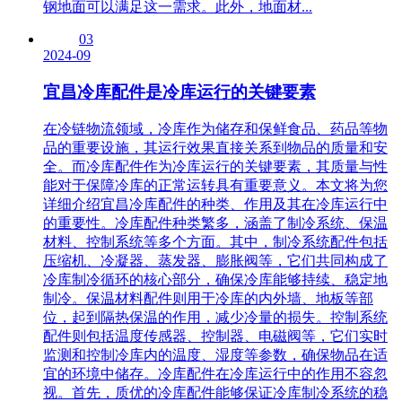
钢地面可以满足这一需求。此外，地面材...
03
2024-09
宜昌冷库配件是冷库运行的关键要素
在冷链物流领域，冷库作为储存和保鲜食品、药品等物
品的重要设施，其运行效果直接关系到物品的质量和安
全。而冷库配件作为冷库运行的关键要素，其质量与性
能对于保障冷库的正常运转具有重要意义。本文将为您
详细介绍宜昌冷库配件的种类、作用及其在冷库运行中
的重要性。冷库配件种类繁多，涵盖了制冷系统、保温
材料、控制系统等多个方面。其中，制冷系统配件包括
压缩机、冷凝器、蒸发器、膨胀阀等，它们共同构成了
冷库制冷循环的核心部分，确保冷库能够持续、稳定地
制冷。保温材料配件则用于冷库的内外墙、地板等部
位，起到隔热保温的作用，减少冷量的损失。控制系统
配件则包括温度传感器、控制器、电磁阀等，它们实时
监测和控制冷库内的温度、湿度等参数，确保物品在适
宜的环境中储存。冷库配件在冷库运行中的作用不容忽
视。首先，质优的冷库配件能够保证冷库制冷系统的稳